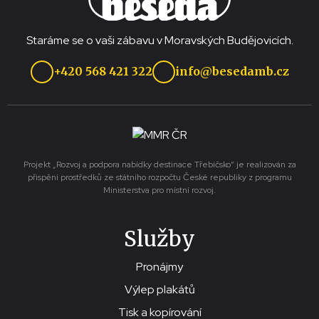
Staráme se o vaši zábavu v Moravských Budějovicích.
+420 568 421 322
info@besedamb.cz
Projekt „Rozvoj a podpora nabídky destinace Třebíčsko“ je realizován za
přispění prostředků ze státního rozpočtu České republiky z programu
Ministerstva pro místní rozvoj.
Služby
Pronájmy
Výlep plakátů
Tisk a kopírování