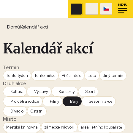
MENU
Domů
Kalendář akcí
Kalendář akcí
Termín
Tento týden
Tento měsíc
Příští měsíc
Léto
Jiný termín
Druh akce
Kultura
Výstavy
Koncerty
Sport
Pro děti a rodiče
Filmy
Bary
Sezónní akce
Divadlo
Ostatní
Místo
Městská knihovna
zámecké nádvoří
areál letního koupaliště