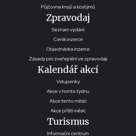
Půjčovna krojů a kostýmů
Zpravodaj
Seznam vydání
Ceník inzerce
Objednávka inzerce
Zásady pro zveřejnění ve zpravodaji
Kalendář akcí
Vstupenky
Akce v tomto týdnu
Akce tento měsíc
Akce příští měsíc
Turismus
Informační centrum