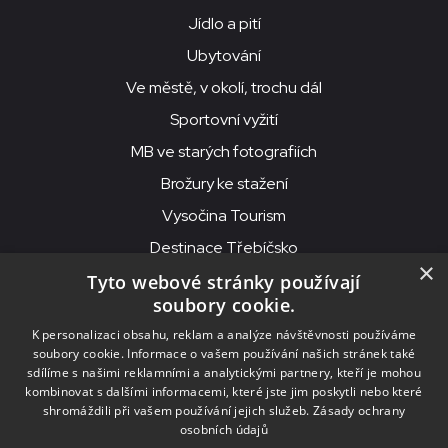
Jídlo a pití
Ubytování
Ve městě, v okolí, trochu dál
Sportovní vyžití
MB ve starých fotografiích
Brožury ke stažení
Vysočina Tourism
Destinace Třebíčsko
×
Tyto webové stránky používají
soubory cookie.
MKS Beseda, příspěvková organizace, Purcnerova 62, 676 02
K personalizaci obsahu, reklam a analýze návštěvnosti používáme
Moravské Budějovice
soubory cookie. Informace o vašem používání našich stránek také
IČO: 00091758, DIČ: CZ00091758, ID datové schránky: chjn2kd
sdílíme s našimi reklamními a analytickými partnery, kteří je mohou
kombinovat s dalšími informacemi, které jste jim poskytli nebo které
© 2026
MKS Beseda Mor. Budějovice
shromáždili při vašem používání jejich služeb.
Zásady ochrany
osobních údajů
Nastavení cookies