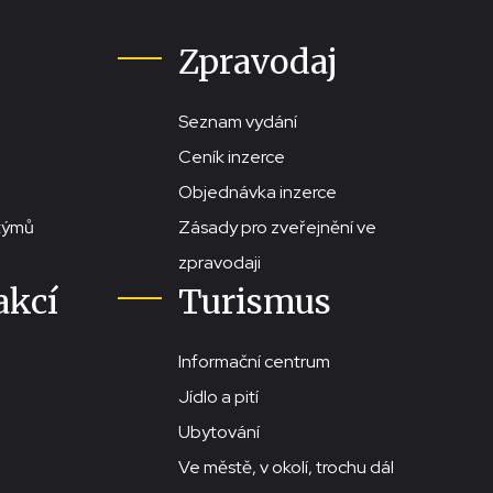
Zpravodaj
Seznam vydání
Ceník inzerce
Objednávka inzerce
stýmů
Zásady pro zveřejnění ve
zpravodaji
akcí
Turismus
Informační centrum
Jídlo a pití
Ubytování
Ve městě, v okolí, trochu dál