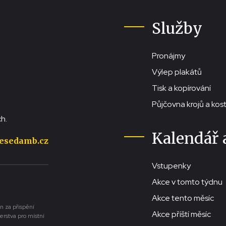
Služby
Pronájmy
Výlep plakátů
Tisk a kopírování
Půjčovna krojů a ko
h.
Kalendář 
esedamb.cz
Vstupenky
Akce v tomto týdnu
Akce tento měsíc
n za přispění
Akce příští měsíc
erstva pro místní