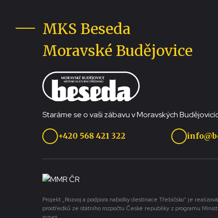
MKS Beseda
Moravské Budějovice
Staráme se o vaši zábavu v Moravských Budějovicíc
+420 568 421 322
info@b
Projekt „Rozvoj a podpora nabídky destinace Třebíčsko“ je realizová
prostředků ze státního rozpočtu České republiky z programu Minist
rozvoj.