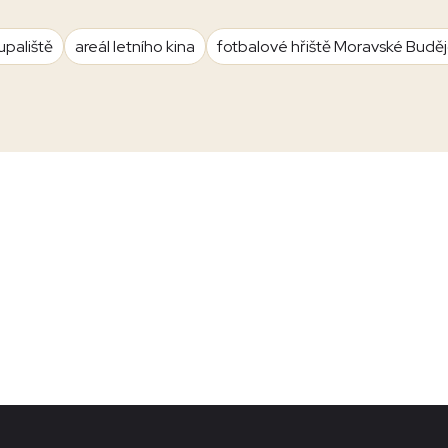
upaliště
areál letního kina
fotbalové hřiště Moravské Budě