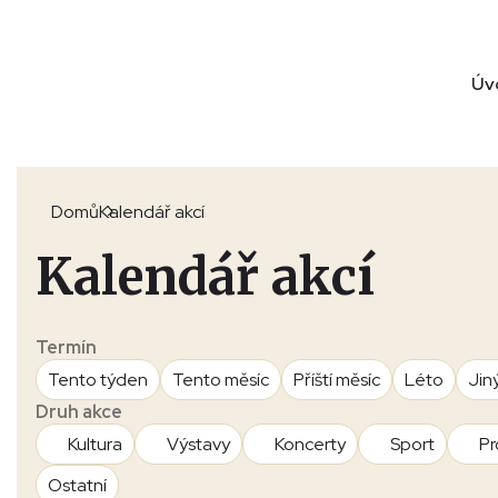
Úv
Domů
Kalendář akcí
Kalendář akcí
Termín
Tento týden
Tento měsíc
Příští měsíc
Léto
Jin
Druh akce
Kultura
Výstavy
Koncerty
Sport
Pr
Ostatní