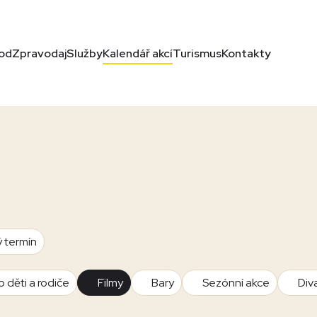
od
Zpravodaj
Služby
Kalendář akcí
Turismus
Kontakty
ý termín
o děti a rodiče
Filmy
Bary
Sezónní akce
Div