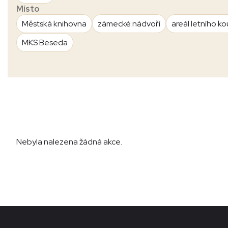
Místo
Městská knihovna
zámecké nádvoří
areál letního ko
MKS Beseda
Nebyla nalezena žádná akce.