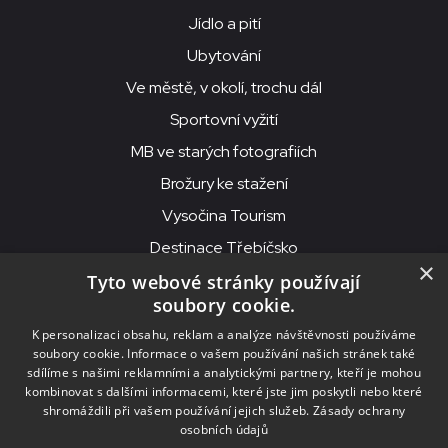
Jídlo a pití
Ubytování
Ve městě, v okolí, trochu dál
Sportovní vyžití
MB ve starých fotografiích
Brožury ke stažení
Vysočina Tourism
Destinace Třebíčsko
×
Tyto webové stránky používají
soubory cookie.
MKS Beseda, příspěvková organizace, Purcnerova 62, 676 02
K personalizaci obsahu, reklam a analýze návštěvnosti používáme
Moravské Budějovice
soubory cookie. Informace o vašem používání našich stránek také
IČO: 00091758, DIČ: CZ00091758, ID datové schránky: chjn2kd
sdílíme s našimi reklamními a analytickými partnery, kteří je mohou
kombinovat s dalšími informacemi, které jste jim poskytli nebo které
© 2026
MKS Beseda Mor. Budějovice
shromáždili při vašem používání jejich služeb.
Zásady ochrany
osobních údajů
Nastavení cookies