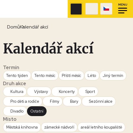
MENU
Domů
Kalendář akcí
Kalendář akcí
Termín
Tento týden
Tento měsíc
Příští měsíc
Léto
Jiný termín
Druh akce
Kultura
Výstavy
Koncerty
Sport
Pro děti a rodiče
Filmy
Bary
Sezónní akce
Divadlo
Ostatní
Místo
Městská knihovna
zámecké nádvoří
areál letního koupaliště