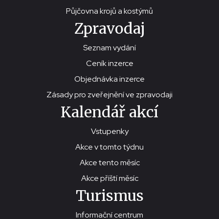
Půjčovna krojů a kostýmů
Zpravodaj
Seznam vydání
Ceník inzerce
Objednávka inzerce
Zásady pro zveřejnění ve zpravodaji
Kalendář akcí
Vstupenky
Akce v tomto týdnu
Akce tento měsíc
Akce příští měsíc
Turismus
Informační centrum