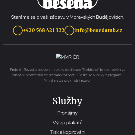
Staráme se o vaši zábavu v Moravských Budějovicích.
+420 568 421 322
info@besedamb.cz
Projekt „Rozvoj a podpora nabídky destinace Třebíčsko“ je realizován za
přispění prostředků ze státního rozpočtu České republiky z programu
Ministerstva pro místní rozvoj.
Služby
Pronájmy
Výlep plakátů
Tisk a kopírování