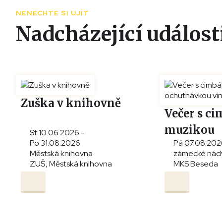
NENECHTE SI UJÍT
Nadcházející událost
Zuška v knihovně
Večer s c
muzikou
St 10.06.2026 -
Po 31.08.2026
Pá 07.08.202
a ochutná
Městská knihovna
zámecké nád
ZUŠ, Městská knihovna
MKS Beseda