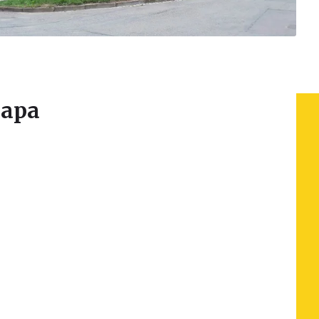
apa
Leaflet
|
© Seznam.cz a.s. a další
+
−