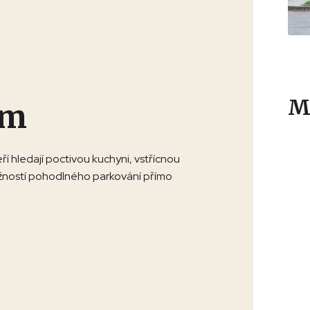
M
ům
í hledají poctivou kuchyni, vstřícnou
žností pohodlného parkování přímo