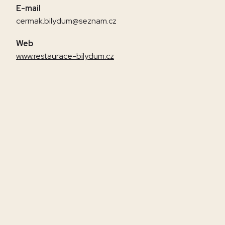
E-mail
cermak.bilydum@seznam.cz
Web
www.restaurace-bilydum.cz