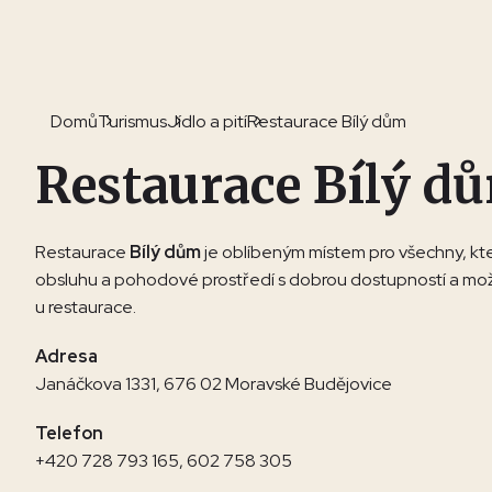
Domů
Turismus
Jídlo a pití
Restaurace Bílý dům
Restaurace Bílý d
Restaurace
Bílý dům
je oblíbeným místem pro všechny, kteř
obsluhu a pohodové prostředí s dobrou dostupností a mo
u restaurace.
Adresa
Janáčkova 1331, 676 02 Moravské Budějovice
Telefon
+420 728 793 165
,
602 758 305