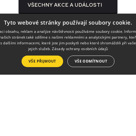
VŠECHNY AKCE A UDÁLOSTI
Tyto webové stránky používají soubory cookie.
zaci obsahu, reklam a analýze návštěvnosti používáme soubory cookie. Infor
našich stránek také sdílíme s našimi reklamními a analytickými partnery, kte
s dalšími informacemi, které jste jim poskytli nebo které shromáždili při vaš
jejich služeb.
Zásady ochrany osobních údajů
VŠE PŘIJMOUT
VŠE ODMÍTNOUT
Služby
Pronájmy
Výlep plakátů
Tisk a kopírování
Půjčovna krojů a ko
h.