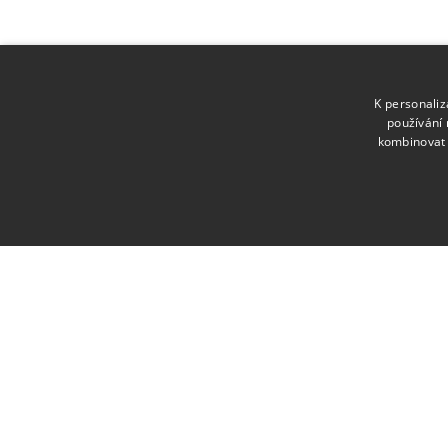
K personali
používání 
kombinovat 
MKS Beseda
Moravské Budějovice
Staráme se o vaši zábavu v Moravských Budějovicíc