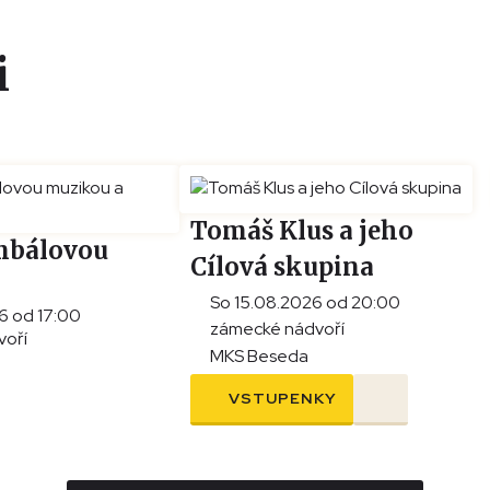
i
Tomáš Klus a jeho
imbálovou
Cílová skupina
So 15.08.2026 od 20:00
6 od 17:00
vkou vín
zámecké nádvoří
voří
MKS Beseda
VSTUPENKY