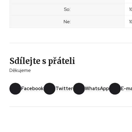
So:
1
Ne:
1
Sdílejte s přáteli
Děkujeme
Facebook
Twitter
WhatsApp
E-ma