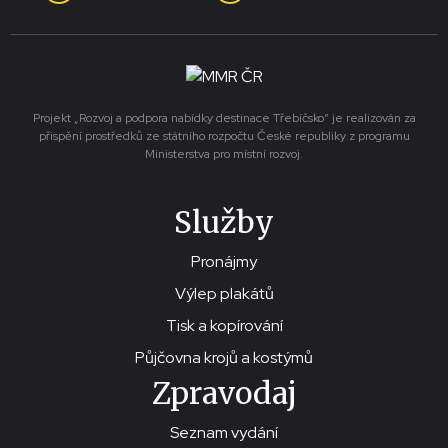
Projekt „Rozvoj a podpora nabídky destinace Třebíčsko“ je realizován za
přispění prostředků ze státního rozpočtu České republiky z programu
Ministerstva pro místní rozvoj.
Služby
Pronájmy
Výlep plakátů
Tisk a kopírování
Půjčovna krojů a kostýmů
Zpravodaj
Seznam vydání