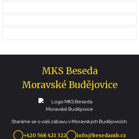
MKS Beseda
Moravské Budějovice
Staráme se o vaši zábavu v Moravských Budějovicích.
+420 568 421 322
info@besedamb.cz