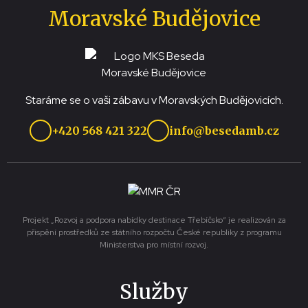
Moravské Budějovice
Staráme se o vaši zábavu v Moravských Budějovicích.
+420 568 421 322
info@besedamb.cz
Projekt „Rozvoj a podpora nabídky destinace Třebíčsko“ je realizován za
přispění prostředků ze státního rozpočtu České republiky z programu
Ministerstva pro místní rozvoj.
Služby