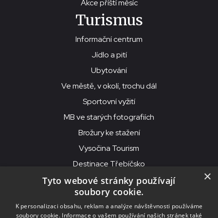
Akce příští měsíc
Turismus
Informační centrum
Jídlo a pití
Ubytování
Ve městě, v okolí, trochu dál
Sportovní vyžití
MB ve starých fotografiích
Brožury ke stažení
Vysočina Tourism
Destinace Třebíčsko
×
Tyto webové stránky používají
soubory cookie.
MKS Beseda, příspěvková organizace, Purcnerova 62, 676 02
K personalizaci obsahu, reklam a analýze návštěvnosti používáme
Moravské Budějovice
soubory cookie. Informace o vašem používání našich stránek také