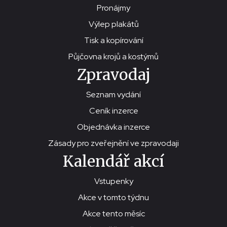
Pronájmy
Výlep plakátů
Tisk a kopírování
Půjčovna krojů a kostýmů
Zpravodaj
Seznam vydání
Ceník inzerce
Objednávka inzerce
Zásady pro zveřejnění ve zpravodaji
Kalendář akcí
Vstupenky
Akce v tomto týdnu
Akce tento měsíc