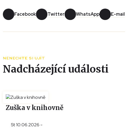
Facebook
Twitter
WhatsApp
E-mail
Leaflet
|
© Seznam.cz a.s. a další
+
−
NENECHTE SI UJÍT
Nadcházející události
Zuška v knihovně
St 10.06.2026 -