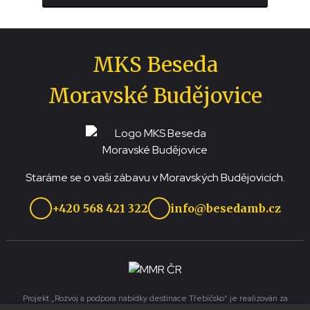
MKS Beseda
Moravské Budějovice
Staráme se o vaši zábavu v Moravských Budějovicích.
+420 568 421 322
info@besedamb.cz
Projekt „Rozvoj a podpora nabídky destinace Třebíčsko“ je realizován za