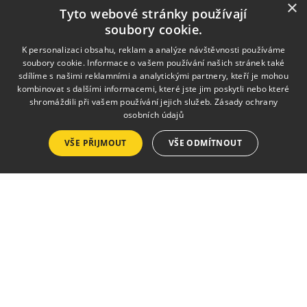
přispění prostředků ze státního rozpočtu České republiky z programu
×
Tyto webové stránky používají
Ministerstva pro místní rozvoj.
soubory cookie.
K personalizaci obsahu, reklam a analýze návštěvnosti používáme
Služby
soubory cookie. Informace o vašem používání našich stránek také
sdílíme s našimi reklamními a analytickými partnery, kteří je mohou
Pronájmy
kombinovat s dalšími informacemi, které jste jim poskytli nebo které
shromáždili při vašem používání jejich služeb.
Zásady ochrany
Výlep plakátů
osobních údajů
Tisk a kopírování
VŠE PŘIJMOUT
VŠE ODMÍTNOUT
Půjčovna krojů a kostýmů
Zpravodaj
Seznam vydání
Ceník inzerce
Objednávka inzerce
Zásady pro zveřejnění ve zpravodaji
Kalendář akcí