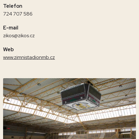
Telefon
724 707 586
E-mail
zikos@zikos.cz
Web
www.zimnistadionmb.cz