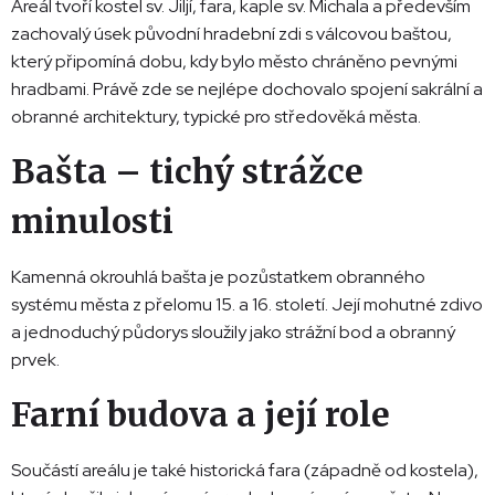
Areál tvoří kostel sv. Jiljí, fara, kaple sv. Michala a především
zachovalý úsek původní hradební zdi s válcovou baštou,
který připomíná dobu, kdy bylo město chráněno pevnými
hradbami. Právě zde se nejlépe dochovalo spojení sakrální a
obranné architektury, typické pro středověká města.
Bašta – tichý strážce
minulosti
Kamenná okrouhlá bašta je pozůstatkem obranného
systému města z přelomu 15. a 16. století. Její mohutné zdivo
a jednoduchý půdorys sloužily jako strážní bod a obranný
prvek.
Farní budova a její role
Součástí areálu je také historická fara (západně od kostela),