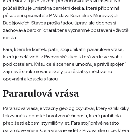
která sloužila jako zázemí pro duchovní správu města. Na
průčelí štítu je umístěna pamětní deska, která připomíná
působení spisovatele P. Václava Kosmáka v Moravských
Budějovicích. Stavba prošla řadou úprav, ale dodnes si
zachovává barokní charakter a významné postavení v životě
města.
Fara, která ke kostelu patří, stojí unikátní pararulové vráse,
která je celá vidět z Pivovarské ulice, která vede ve svahu
pod kostelem. Krásu celé scenérie umocňuje právě spojení
zajímavě strukturované skály, pozůstatky městského
opevnění a kostela s farou.
Pararulová vrása
Pararulová vrása je vzácný geologický útvar, který vznikl díky
takzvané kadomské horotvorné činnosti, která probíhala
před šesti až osmi sty milióny let. Fara stojí právě na této
pararulové vráse. Celá vrása je vidět z Pivovarské ulice, která