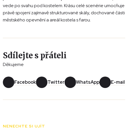
vede po svahu pod kostelem. Krásu celé scenérie umocňuje
právě spojení zajímavě strukturované skály, dochované části
městského opevnění a areál kostela s farou.
Sdílejte s přáteli
Děkujeme
Facebook
Twitter
WhatsApp
E-mail
Leaflet
|
© Seznam.cz a.s. a další
+
−
NENECHTE SI UJÍT