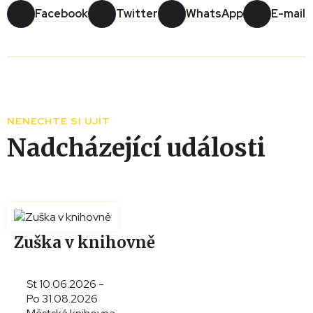
Facebook
Twitter
WhatsApp
E-mail
Leaflet
|
© Seznam.cz a.s. a další
+
−
NENECHTE SI UJÍT
Nadcházející události
Zuška v knihovně
St 10.06.2026 -
Po 31.08.2026