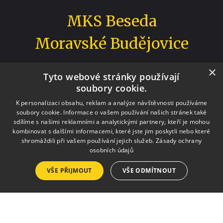
MKS Beseda
Moravské Budějovice
×
Tyto webové stránky používají
soubory cookie.
Staráme se o vaši zábavu v Moravských Budějovicích.
K personalizaci obsahu, reklam a analýze návštěvnosti používáme
soubory cookie. Informace o vašem používání našich stránek také
sdílíme s našimi reklamními a analytickými partnery, kteří je mohou
+420 568 421 322
info@besedamb.cz
kombinovat s dalšími informacemi, které jste jim poskytli nebo které
shromáždili při vašem používání jejich služeb.
Zásady ochrany
osobních údajů
VŠE PŘIJMOUT
VŠE ODMÍTNOUT
Projekt „Rozvoj a podpora nabídky destinace Třebíčsko“ je realizován za
přispění prostředků ze státního rozpočtu České republiky z programu
Ministerstva pro místní rozvoj.