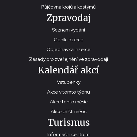
Půjčovna krojů a kostýmů
Zpravodaj
Seznam vydání
Ceník inzerce
Objednávka inzerce
Zásady pro zveřejnění ve zpravodaji
Kalendář akcí
Vstupenky
Akce v tomto týdnu
Akce tento měsíc
Akce příští měsíc
Turismus
Informační centrum