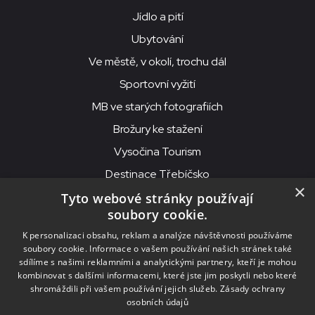
Jídlo a pití
Ubytování
Ve městě, v okolí, trochu dál
Sportovní vyžití
MB ve starých fotografiích
Brožury ke stažení
Vysočina Tourism
Destinace Třebíčsko
×
Tyto webové stránky používají
soubory cookie.
MKS Beseda, příspěvková organizace, Purcnerova 62, 676 02
K personalizaci obsahu, reklam a analýze návštěvnosti používáme
Moravské Budějovice
soubory cookie. Informace o vašem používání našich stránek také
IČO: 00091758, DIČ: CZ00091758, ID datové schránky: chjn2kd
sdílíme s našimi reklamními a analytickými partnery, kteří je mohou
kombinovat s dalšími informacemi, které jste jim poskytli nebo které
© 2026
MKS Beseda Mor. Budějovice
shromáždili při vašem používání jejich služeb.
Zásady ochrany
osobních údajů
Nastavení cookies