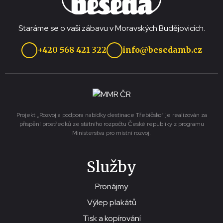
Staráme se o vaši zábavu v Moravských Budějovicích.
+420 568 421 322
info@besedamb.cz
Projekt „Rozvoj a podpora nabídky destinace Třebíčsko“ je realizován za
přispění prostředků ze státního rozpočtu České republiky z programu
Ministerstva pro místní rozvoj.
Služby
Pronájmy
Výlep plakátů
Tisk a kopírování