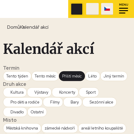
MENU
Domů
Kalendář akcí
Kalendář akcí
Termín
Tento týden
Tento měsíc
Příští měsíc
Léto
Jiný termín
Druh akce
Kultura
Výstavy
Koncerty
Sport
Pro děti a rodiče
Filmy
Bary
Sezónní akce
Divadlo
Ostatní
Místo
Městská knihovna
zámecké nádvoří
areál letního koupaliště