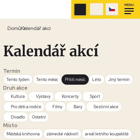
MENU
Domů
Kalendář akcí
Kalendář akcí
Termín
Tento týden
Tento měsíc
Příští měsíc
Léto
Jiný termín
Druh akce
Kultura
Výstavy
Koncerty
Sport
Pro děti a rodiče
Filmy
Bary
Sezónní akce
Divadlo
Ostatní
Místo
Městská knihovna
zámecké nádvoří
areál letního koupaliště