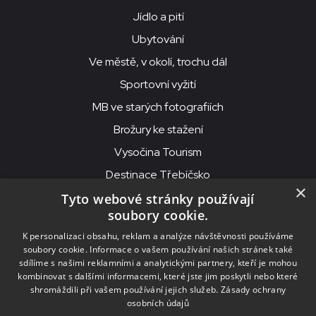
Jídlo a pití
Ubytování
Ve městě, v okolí, trochu dál
Sportovní vyžití
MB ve starých fotografiích
Brožury ke stažení
Vysočina Tourism
Destinace Třebíčsko
×
Tyto webové stránky používají
soubory cookie.
MKS Beseda, příspěvková organizace, Purcnerova 62, 676 02
K personalizaci obsahu, reklam a analýze návštěvnosti používáme
Moravské Budějovice
soubory cookie. Informace o vašem používání našich stránek také
IČO: 00091758, DIČ: CZ00091758, ID datové schránky: chjn2kd
sdílíme s našimi reklamními a analytickými partnery, kteří je mohou
kombinovat s dalšími informacemi, které jste jim poskytli nebo které
© 2026
MKS Beseda Mor. Budějovice
shromáždili při vašem používání jejich služeb.
Zásady ochrany
osobních údajů
Nastavení cookies