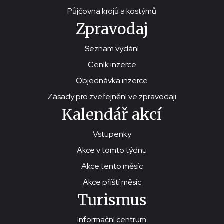
Půjčovna krojů a kostýmů
Zpravodaj
Seznam vydání
Ceník inzerce
Objednávka inzerce
Zásady pro zveřejnění ve zpravodaji
Kalendář akcí
Vstupenky
Akce v tomto týdnu
Akce tento měsíc
Akce příští měsíc
Turismus
Informační centrum