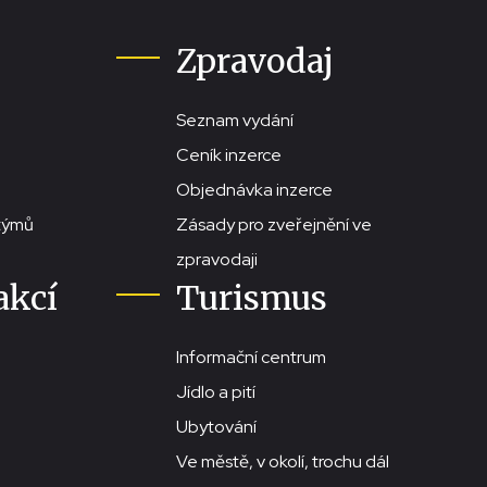
Zpravodaj
Seznam vydání
Ceník inzerce
Objednávka inzerce
stýmů
Zásady pro zveřejnění ve
zpravodaji
akcí
Turismus
Informační centrum
Jídlo a pití
Ubytování
Ve městě, v okolí, trochu dál