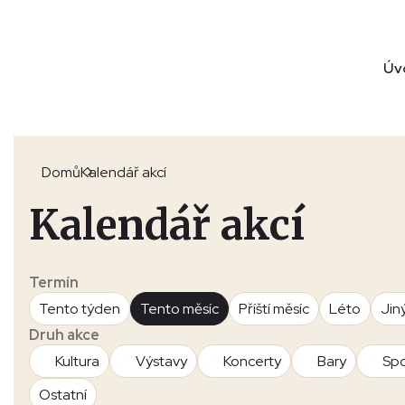
Úv
Domů
Kalendář akcí
Kalendář akcí
Termín
Tento týden
Tento měsíc
Příští měsíc
Léto
Jin
Druh akce
Kultura
Výstavy
Koncerty
Bary
Spo
Ostatní