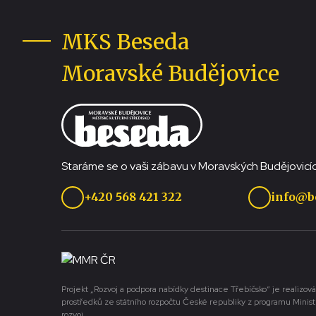
MKS Beseda
Moravské Budějovice
Staráme se o vaši zábavu v Moravských Budějovicíc
+420 568 421 322
info@b
Projekt „Rozvoj a podpora nabídky destinace Třebíčsko“ je realizová
prostředků ze státního rozpočtu České republiky z programu Minist
rozvoj.