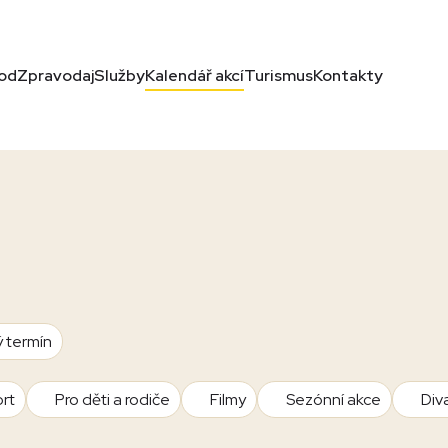
od
Zpravodaj
Služby
Kalendář akcí
Turismus
Kontakty
ý termín
rt
Pro děti a rodiče
Filmy
Sezónní akce
Div