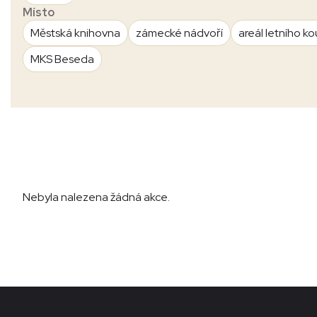
Místo
Městská knihovna
zámecké nádvoří
areál letního ko
MKS Beseda
Nebyla nalezena žádná akce.