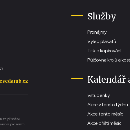
Služby
Pronájmy
Výlep plakátů
Tisk a kopírování
Půjčovna krojů a ko
h.
Kalendář 
esedamb.cz
Vstupenky
Akce v tomto týdnu
Akce tento měsíc
n za přispění
Akce příští měsíc
erstva pro místní