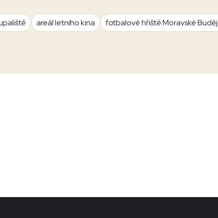
upaliště
areál letního kina
fotbalové hřiště Moravské Budě