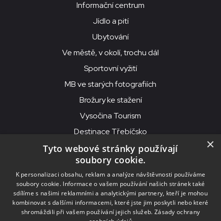
Informační centrum
Jídlo a pití
Ubytování
Ve městě, v okolí, trochu dál
Sportovní vyžití
MB ve starých fotografiích
Brožury ke stažení
Vysočina Tourism
Destinace Třebíčsko
×
Tyto webové stránky používají
soubory cookie.
MKS Beseda, příspěvková organizace, Purcnerova 62, 676 02
K personalizaci obsahu, reklam a analýze návštěvnosti používáme
Moravské Budějovice
soubory cookie. Informace o vašem používání našich stránek také
IČO: 00091758, DIČ: CZ00091758, ID datové schránky: chjn2kd
sdílíme s našimi reklamními a analytickými partnery, kteří je mohou
kombinovat s dalšími informacemi, které jste jim poskytli nebo které
© 2026
MKS Beseda Mor. Budějovice
shromáždili při vašem používání jejich služeb.
Zásady ochrany