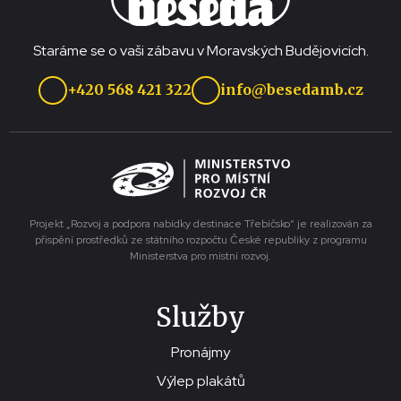
Staráme se o vaši zábavu v Moravských Budějovicích.
+420 568 421 322
info@besedamb.cz
Projekt „Rozvoj a podpora nabídky destinace Třebíčsko“ je realizován za
přispění prostředků ze státního rozpočtu České republiky z programu
Ministerstva pro místní rozvoj.
Služby
Pronájmy
Výlep plakátů