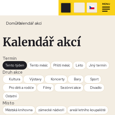
MENU
Domů
Kalendář akcí
Kalendář akcí
Termín
Tento týden
Tento měsíc
Příští měsíc
Léto
Jiný termín
Druh akce
Kultura
Výstavy
Koncerty
Bary
Sport
Pro děti a rodiče
Filmy
Sezónní akce
Divadlo
Ostatní
Místo
Městská knihovna
zámecké nádvoří
areál letního koupaliště