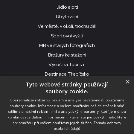
Jídlo a pití
Ubytování
Ve městě, v okolí, trochu dál
Sportovní vyžití
MB ve starých fotografiích
Brožury ke stažení
Vysočina Tourism
Destinace Třebíčsko
×
Tyto webové stránky používají
soubory cookie.
MKS Beseda, příspěvková organizace, Purcnerova 62, 676 02
K personalizaci obsahu, reklam a analýze návštěvnosti používáme
Moravské Budějovice
soubory cookie. Informace o vašem používání našich stránek také
IČO: 00091758, DIČ: CZ00091758, ID datové schránky: chjn2kd
sdílíme s našimi reklamními a analytickými partnery, kteří je mohou
kombinovat s dalšími informacemi, které jste jim poskytli nebo které
© 2026
MKS Beseda Mor. Budějovice
shromáždili při vašem používání jejich služeb.
Zásady ochrany
osobních údajů
Nastavení cookies