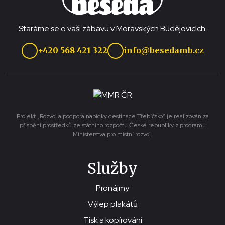
Staráme se o vaši zábavu v Moravských Budějovicích.
+420 568 421 322
info@besedamb.cz
Projekt „Rozvoj a podpora nabídky destinace Třebíčsko“ je realizován za
přispění prostředků ze státního rozpočtu České republiky z programu
Ministerstva pro místní rozvoj.
Služby
Pronájmy
Výlep plakátů
Tisk a kopírování