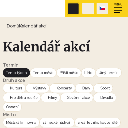
MENU
Domů
Kalendář akcí
Kalendář akcí
Termín
Tento týden
Tento měsíc
Příští měsíc
Léto
Jiný termín
Druh akce
Kultura
Výstavy
Koncerty
Bary
Sport
Pro děti a rodiče
Filmy
Sezónní akce
Divadlo
Ostatní
Místo
Městská knihovna
zámecké nádvoří
areál letního koupaliště