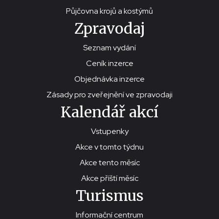
Půjčovna krojů a kostýmů
Zpravodaj
Seznam vydání
Ceník inzerce
Objednávka inzerce
Zásady pro zveřejnění ve zpravodaji
Kalendář akcí
Vstupenky
Akce v tomto týdnu
Akce tento měsíc
Akce příští měsíc
Turismus
Informační centrum