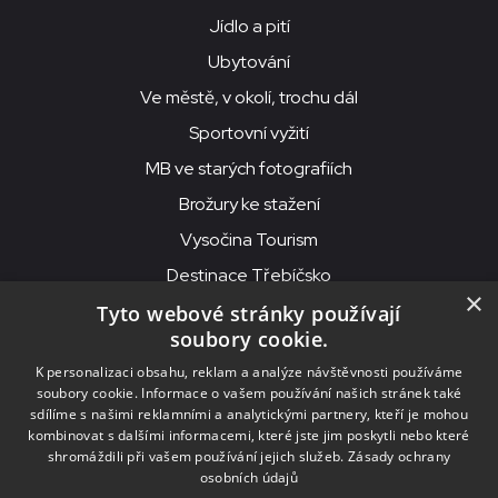
Jídlo a pití
Ubytování
Ve městě, v okolí, trochu dál
Sportovní vyžití
MB ve starých fotografiích
Brožury ke stažení
Vysočina Tourism
Destinace Třebíčsko
×
Tyto webové stránky používají
soubory cookie.
MKS Beseda, příspěvková organizace, Purcnerova 62, 676 02
K personalizaci obsahu, reklam a analýze návštěvnosti používáme
Moravské Budějovice
soubory cookie. Informace o vašem používání našich stránek také
IČO: 00091758, DIČ: CZ00091758, ID datové schránky: chjn2kd
sdílíme s našimi reklamními a analytickými partnery, kteří je mohou
kombinovat s dalšími informacemi, které jste jim poskytli nebo které
© 2026
MKS Beseda Mor. Budějovice
shromáždili při vašem používání jejich služeb.
Zásady ochrany
osobních údajů
Nastavení cookies