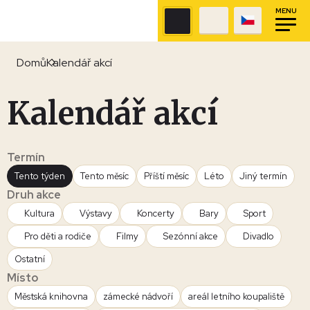
MENU
Domů
Kalendář akcí
Kalendář akcí
Termín
Tento týden
Tento měsíc
Příští měsíc
Léto
Jiný termín
Druh akce
Kultura
Výstavy
Koncerty
Bary
Sport
Pro děti a rodiče
Filmy
Sezónní akce
Divadlo
Ostatní
Místo
Městská knihovna
zámecké nádvoří
areál letního koupaliště