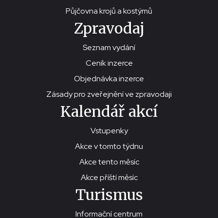
Půjčovna krojů a kostýmů
Zpravodaj
Seznam vydání
Ceník inzerce
Objednávka inzerce
Zásady pro zveřejnění ve zpravodaji
Kalendář akcí
Vstupenky
Akce v tomto týdnu
Akce tento měsíc
Akce příští měsíc
Turismus
Informační centrum