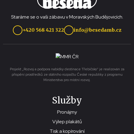
Staráme se o vaši zábavu v Moravských Budějovicích.
+420 568 421 322
info@besedamb.cz
Projekt „Rozvoj a podpora nabídky destinace Třebíčsko“ je realizován za
přispění prostředků ze státního rozpočtu České republiky z programu
Ministerstva pro místní rozvoj.
Služby
Pronájmy
Výlep plakátů
Tisk a kopírování