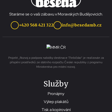
Staráme se o vaši zábavu v Moravských Budějovicích.
+420 568 421 322
info@besedamb.cz
Projekt „Rozvoj a podpora nabídky destinace Třebíčsko“ je realizován za
přispění prostředků ze státního rozpočtu České republiky z programu
Ministerstva pro místní rozvoj.
Služby
Pronájmy
Výlep plakátů
Tisk a kopírování