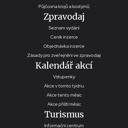
Půjčovna krojů a kostýmů
Zpravodaj
Seznam vydání
Ceník inzerce
Objednávka inzerce
Zásady pro zveřejnění ve zpravodaji
Kalendář akcí
Vstupenky
Akce v tomto týdnu
Akce tento měsíc
Akce příští měsíc
Turismus
Informační centrum