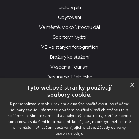
Jídlo a pití
Ubytování
Ve městě, v okolí, trochu dál
Sportovní vyžití
MB ve starých fotografiích
Brožury ke stažení
Vysočina Tourism
Destinace Třebíčsko
×
Tyto webové stránky používají
soubory cookie.
MKS Beseda, příspěvková organizace, Purcnerova 62, 676 02
K personalizaci obsahu, reklam a analýze návštěvnosti používáme
Moravské Budějovice
soubory cookie. Informace o vašem používání našich stránek také
IČO: 00091758, DIČ: CZ00091758, ID datové schránky: chjn2kd
sdílíme s našimi reklamními a analytickými partnery, kteří je mohou
kombinovat s dalšími informacemi, které jste jim poskytli nebo které
© 2026
MKS Beseda Mor. Budějovice
shromáždili při vašem používání jejich služeb.
Zásady ochrany
osobních údajů
Nastavení cookies