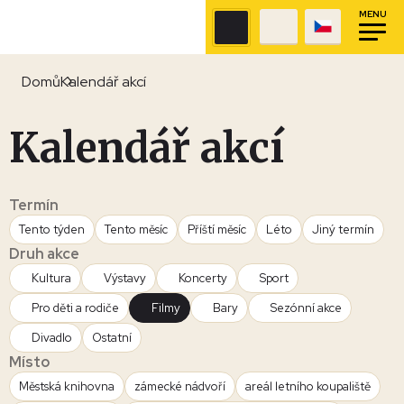
MENU
Domů
Kalendář akcí
Kalendář akcí
Termín
Tento týden
Tento měsíc
Příští měsíc
Léto
Jiný termín
Druh akce
Kultura
Výstavy
Koncerty
Sport
Pro děti a rodiče
Filmy
Bary
Sezónní akce
Divadlo
Ostatní
Místo
Městská knihovna
zámecké nádvoří
areál letního koupaliště