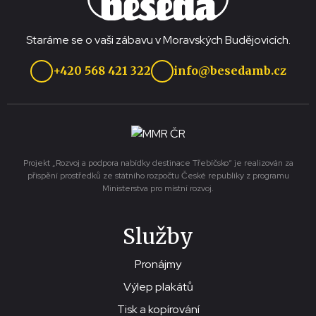
Staráme se o vaši zábavu v Moravských Budějovicích.
+420 568 421 322
info@besedamb.cz
Projekt „Rozvoj a podpora nabídky destinace Třebíčsko“ je realizován za
přispění prostředků ze státního rozpočtu České republiky z programu
Ministerstva pro místní rozvoj.
Služby
Pronájmy
Výlep plakátů
Tisk a kopírování