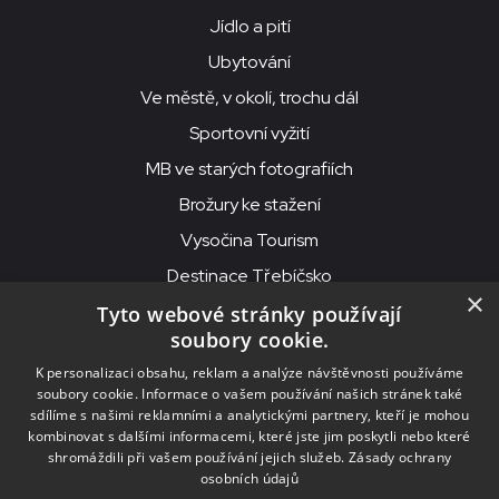
Jídlo a pití
Ubytování
Ve městě, v okolí, trochu dál
Sportovní vyžití
MB ve starých fotografiích
Brožury ke stažení
Vysočina Tourism
Destinace Třebíčsko
×
Tyto webové stránky používají
soubory cookie.
MKS Beseda, příspěvková organizace, Purcnerova 62, 676 02
K personalizaci obsahu, reklam a analýze návštěvnosti používáme
Moravské Budějovice
soubory cookie. Informace o vašem používání našich stránek také
IČO: 00091758, DIČ: CZ00091758, ID datové schránky: chjn2kd
sdílíme s našimi reklamními a analytickými partnery, kteří je mohou
kombinovat s dalšími informacemi, které jste jim poskytli nebo které
© 2026
MKS Beseda Mor. Budějovice
shromáždili při vašem používání jejich služeb.
Zásady ochrany
osobních údajů
Nastavení cookies