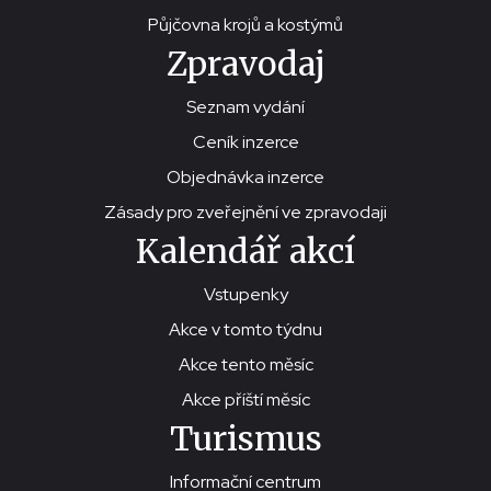
Půjčovna krojů a kostýmů
Zpravodaj
Seznam vydání
Ceník inzerce
Objednávka inzerce
Zásady pro zveřejnění ve zpravodaji
Kalendář akcí
Vstupenky
Akce v tomto týdnu
Akce tento měsíc
Akce příští měsíc
Turismus
Informační centrum