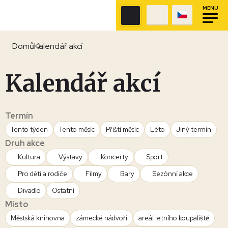
MENU
Domů
Kalendář akcí
Kalendář akcí
Termín
Tento týden
Tento měsíc
Příští měsíc
Léto
Jiný termín
Druh akce
Kultura
Výstavy
Koncerty
Sport
Pro děti a rodiče
Filmy
Bary
Sezónní akce
Divadlo
Ostatní
Místo
Městská knihovna
zámecké nádvoří
areál letního koupaliště