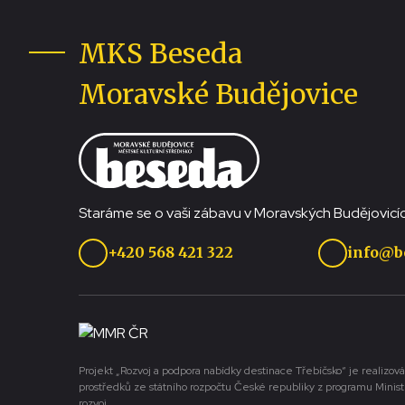
MKS Beseda
Moravské Budějovice
Staráme se o vaši zábavu v Moravských Budějovicíc
+420 568 421 322
info@b
Projekt „Rozvoj a podpora nabídky destinace Třebíčsko“ je realizová
prostředků ze státního rozpočtu České republiky z programu Minist
rozvoj.