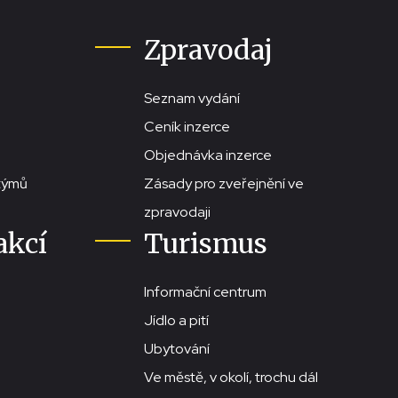
Zpravodaj
Seznam vydání
Ceník inzerce
Objednávka inzerce
stýmů
Zásady pro zveřejnění ve
zpravodaji
akcí
Turismus
Informační centrum
Jídlo a pití
Ubytování
Ve městě, v okolí, trochu dál