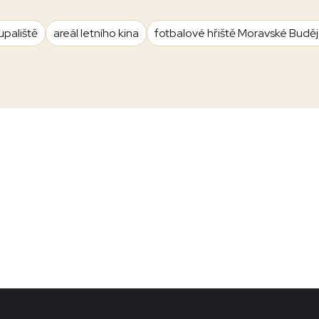
upaliště
areál letního kina
fotbalové hřiště Moravské Budě