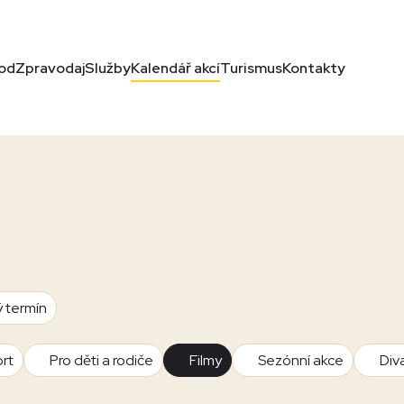
od
Zpravodaj
Služby
Kalendář akcí
Turismus
Kontakty
ý termín
rt
Pro děti a rodiče
Filmy
Sezónní akce
Div