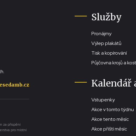
Služby
Pronájmy
Výlep plakátů
Tisk a kopírování
Půjčovna krojů a ko
h.
Kalendář 
esedamb.cz
Vstupenky
Akce v tomto týdnu
Akce tento měsíc
n za přispění
Akce příští měsíc
erstva pro místní