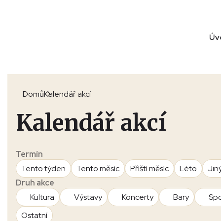
Úv
Domů
Kalendář akcí
Kalendář akcí
Termín
Tento týden
Tento měsíc
Příští měsíc
Léto
Jin
Druh akce
Kultura
Výstavy
Koncerty
Bary
Spo
Ostatní