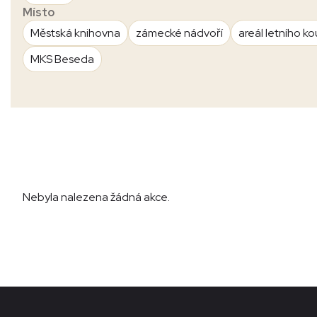
Místo
Městská knihovna
zámecké nádvoří
areál letního ko
MKS Beseda
Nebyla nalezena žádná akce.