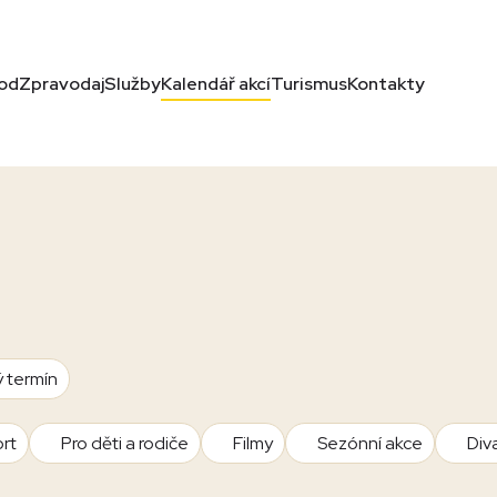
od
Zpravodaj
Služby
Kalendář akcí
Turismus
Kontakty
ý termín
rt
Pro děti a rodiče
Filmy
Sezónní akce
Div