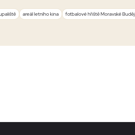
upaliště
areál letního kina
fotbalové hřiště Moravské Budě