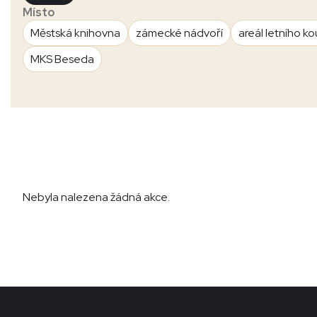
Místo
Městská knihovna
zámecké nádvoří
areál letního ko
MKS Beseda
Nebyla nalezena žádná akce.