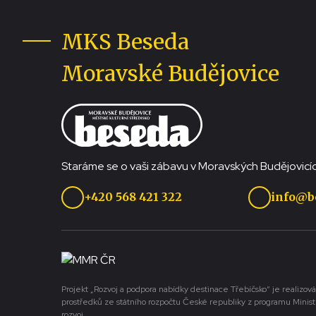
MKS Beseda
Moravské Budějovice
Staráme se o vaši zábavu v Moravských Budějovicíc
+420 568 421 322
info@b
Projekt „Rozvoj a podpora nabídky destinace Třebíčsko“ je realizová
prostředků ze státního rozpočtu České republiky z programu Minist
rozvoj.