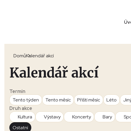
Úv
Domů
Kalendář akcí
Kalendář akcí
Termín
Tento týden
Tento měsíc
Příští měsíc
Léto
Jin
Druh akce
Kultura
Výstavy
Koncerty
Bary
Spo
Ostatní