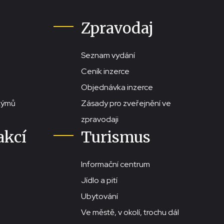
Zpravodaj
Seznam vydání
Ceník inzerce
Objednávka inzerce
stýmů
Zásady pro zveřejnění ve
zpravodaji
akcí
Turismus
Informační centrum
Jídlo a pití
Ubytování
Ve městě, v okolí, trochu dál