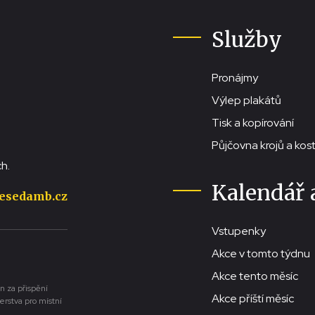
Služby
Pronájmy
Výlep plakátů
Tisk a kopírování
Půjčovna krojů a ko
h.
Kalendář 
esedamb.cz
Vstupenky
Akce v tomto týdnu
Akce tento měsíc
n za přispění
Akce příští měsíc
erstva pro místní