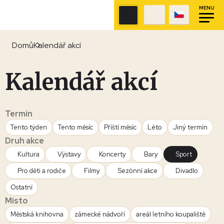
MENU
Domů
Kalendář akcí
Kalendář akcí
Termín
Tento týden
Tento měsíc
Příští měsíc
Léto
Jiný termín
Druh akce
Kultura
Výstavy
Koncerty
Bary
Sport
Pro děti a rodiče
Filmy
Sezónní akce
Divadlo
Ostatní
Místo
Městská knihovna
zámecké nádvoří
areál letního koupaliště