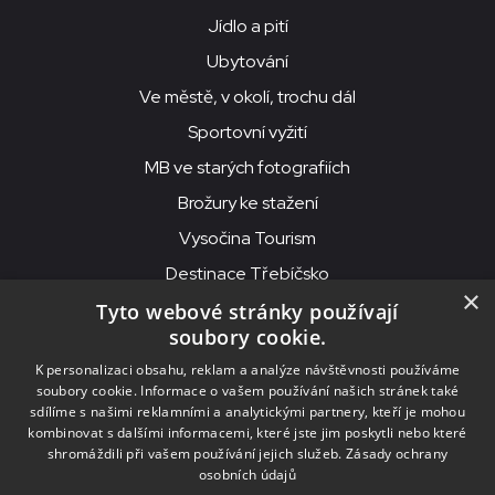
Jídlo a pití
Ubytování
Ve městě, v okolí, trochu dál
Sportovní vyžití
MB ve starých fotografiích
Brožury ke stažení
Vysočina Tourism
Destinace Třebíčsko
×
Tyto webové stránky používají
soubory cookie.
MKS Beseda, příspěvková organizace, Purcnerova 62, 676 02
K personalizaci obsahu, reklam a analýze návštěvnosti používáme
Moravské Budějovice
soubory cookie. Informace o vašem používání našich stránek také
IČO: 00091758, DIČ: CZ00091758, ID datové schránky: chjn2kd
sdílíme s našimi reklamními a analytickými partnery, kteří je mohou
kombinovat s dalšími informacemi, které jste jim poskytli nebo které
© 2026
MKS Beseda Mor. Budějovice
shromáždili při vašem používání jejich služeb.
Zásady ochrany
osobních údajů
Nastavení cookies