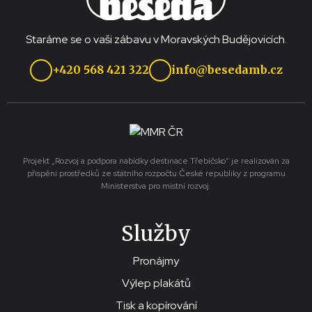
Staráme se o vaši zábavu v Moravských Budějovicích.
+420 568 421 322
info@besedamb.cz
Projekt „Rozvoj a podpora nabídky destinace Třebíčsko“ je realizován za
přispění prostředků ze státního rozpočtu České republiky z programu
Ministerstva pro místní rozvoj.
Služby
Pronájmy
Výlep plakátů
Tisk a kopírování