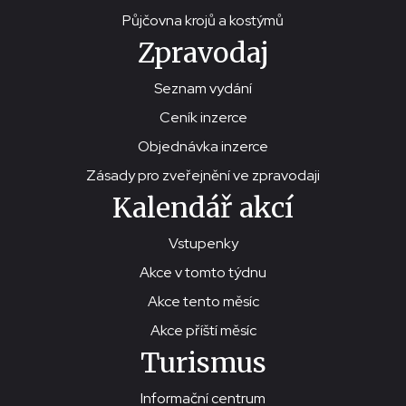
Půjčovna krojů a kostýmů
Zpravodaj
Seznam vydání
Ceník inzerce
Objednávka inzerce
Zásady pro zveřejnění ve zpravodaji
Kalendář akcí
Vstupenky
Akce v tomto týdnu
Akce tento měsíc
Akce příští měsíc
Turismus
Informační centrum