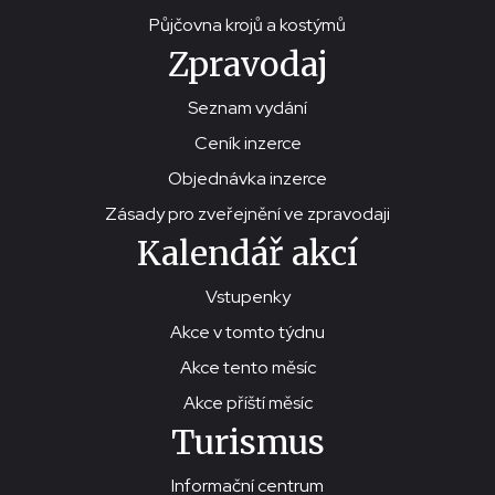
Půjčovna krojů a kostýmů
Zpravodaj
Seznam vydání
Ceník inzerce
Objednávka inzerce
Zásady pro zveřejnění ve zpravodaji
Kalendář akcí
Vstupenky
Akce v tomto týdnu
Akce tento měsíc
Akce příští měsíc
Turismus
Informační centrum