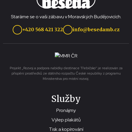
Staráme se o vaši zábavu v Moravských Budějovicích.
+420 568 421 322
info@besedamb.cz
Projekt „Rozvoj a podpora nabídky destinace Třebíčsko“ je realizován za
přispění prostředků ze státního rozpočtu České republiky z programu
Ministerstva pro místní rozvoj.
Služby
Pronájmy
Výlep plakátů
Tisk a kopírování