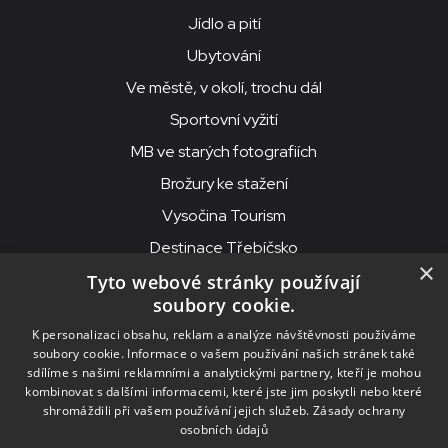
Jídlo a pití
Ubytování
Ve městě, v okolí, trochu dál
Sportovní vyžití
MB ve starých fotografiích
Brožury ke stažení
Vysočina Tourism
Destinace Třebíčsko
×
Tyto webové stránky používají
soubory cookie.
MKS Beseda, příspěvková organizace, Purcnerova 62, 676 02
K personalizaci obsahu, reklam a analýze návštěvnosti používáme
Moravské Budějovice
soubory cookie. Informace o vašem používání našich stránek také
IČO: 00091758, DIČ: CZ00091758, ID datové schránky: chjn2kd
sdílíme s našimi reklamními a analytickými partnery, kteří je mohou
kombinovat s dalšími informacemi, které jste jim poskytli nebo které
© 2026
MKS Beseda Mor. Budějovice
shromáždili při vašem používání jejich služeb.
Zásady ochrany
osobních údajů
Nastavení cookies