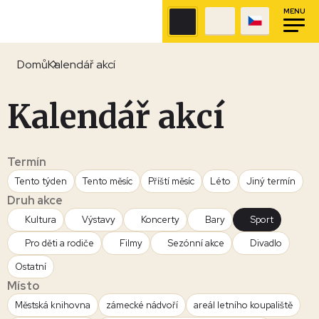
MENU
Domů
Kalendář akcí
Kalendář akcí
Termín
Tento týden
Tento měsíc
Příští měsíc
Léto
Jiný termín
Druh akce
Kultura
Výstavy
Koncerty
Bary
Sport
Pro děti a rodiče
Filmy
Sezónní akce
Divadlo
Ostatní
Místo
Městská knihovna
zámecké nádvoří
areál letního koupaliště