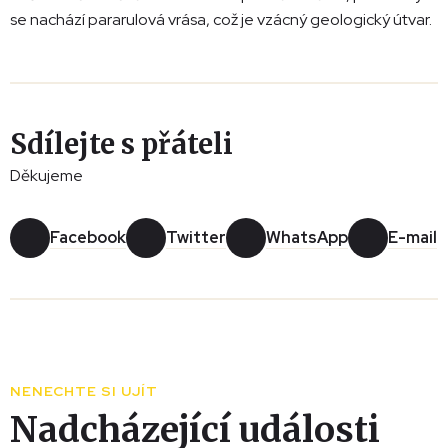
se nachází pararulová vrása, což je vzácný geologický útvar.
Sdílejte s přáteli
Děkujeme
Facebook
Twitter
WhatsApp
E-mail
Leaflet
|
© Seznam.cz a.s. a další
+
−
NENECHTE SI UJÍT
Nadcházející události