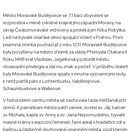
Město Moravské Budějovice se 7,1 tisíci obyvateli se
rozprostírá v mírně zvlněné krajině jihozápadní Moravy, na
okraji Českomoravské vrchoviny a protéká jím říčka Rokytka.
Leží na bývalé císařské silnici spojující Vídeň s Prahou. První
písemná zmínka pochází již z roku 1231. Moravské Budějovice
byly povýšeny na město zřejmě za vlády Přemysla Otakara II.
Roku 1498 král Vladislav Jagellonský potvrdil městu
dosavadní privilegia a dal mu znak a pečeť. V průběhu staletí
byly Moravské Budějovice spjaty s mnoha významnými rody,
k nimž patřili páni z Lichtenburku, Valdštejnové,
Schaumburkové a Wallisové.
V historickém centru města se zachovala řada měšťanských
domů. K památkám města patří zámek, kostel sv. Jiljí, karner
sv. Michala, kaple sv. Anny a sv. Jana Nepomuckého, bývalé
masné krámy s expozicí řemesel, farní areál s hradební zdí a
baštou a částečně dochované opevnění města, pod kterým