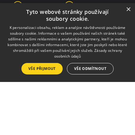
+420 568 421 322
info@besedamb.cz
×
Tyto webové stránky používají
soubory cookie.
K personalizaci obsahu, reklam a analýze návštěvnosti používáme
soubory cookie. Informace o vašem používání našich stránek také
sdílíme s našimi reklamními a analytickými partnery, kteří je mohou
kombinovat s dalšími informacemi, které jste jim poskytli nebo které
Projekt „Rozvoj a podpora nabídky destinace Třebíčsko“ je realizován za
shromáždili při vašem používání jejich služeb.
Zásady ochrany
přispění prostředků ze státního rozpočtu České republiky z programu
Ministerstva pro místní rozvoj.
osobních údajů
VŠE PŘIJMOUT
VŠE ODMÍTNOUT
Služby
Pronájmy
Výlep plakátů
Tisk a kopírování
Půjčovna krojů a kostýmů
Zpravodaj